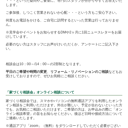
・・・といった疑問やご要望に、専門のスタッフが分かりやすくお答えいた
します。
ご参加後、しつこく営業されないか心配・・・という方もご安心下さい。
何度もお電話をかける、ご自宅に訪問するといった営業は行っておりませ
ん。
※見学会やイベントをお知らせするDMや2ヶ月に1回ニュースレターをお届
けしています。
必要のない方はスタッフにお声がけいただくか、アンケートにご記入下さ
い。
相談会は10：00～/14：00～の2部制となります。
平日のご希望や時間の変更
、
リフォーム・リノベーションのご相談
などもお
受けしておりますので、ぜひお気軽にご相談ください。
「家づくり相談会」オンライン相談について
家づくり相談会では、スマホやパソコンの無料通話アプリを利用したオンラ
イン相談をご利用いただけます。外出が難しい、予定が合わないといった方
でも、お気軽にご相談いただけます。ご希望の方は、お申込みの際に「オン
ライン相談希望」の旨をお知らせください。後ほど日時や接続方法について
ご連絡いたします。
※通話アプリ「zoom」（無料）をダウンロードしていただく必要がござい